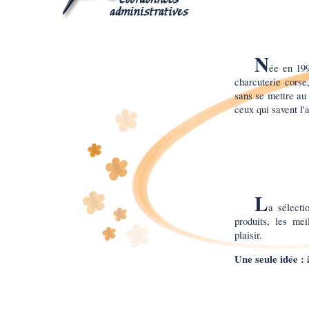
N
ée en 199
charcuterie corse
sans se mettre au 
ceux qui savent l'a
L
a sélecti
produits, les mei
plaisir.
Une seule idée : 